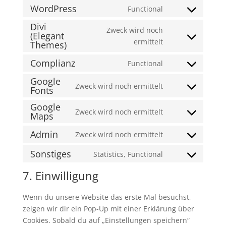
to
youtube
WordPress
Functional
Consent
service
Divi
to
divi-
Zweck wird noch
(Elegant
service
(elegant-
Consent
ermittelt
Themes)
wordpress
themes)
to
Complianz
Functional
service
Consent
divi-
Google
to
Zweck wird noch ermittelt
(elegant-
Fonts
Consent
service
themes)
to
complianz
Google
Zweck wird noch ermittelt
service
Maps
Consent
google-
to
Admin
Zweck wird noch ermittelt
fonts
Consent
service
to
google-
Sonstiges
Statistics, Functional
Consent
service
maps
to
7. Einwilligung
admin
service
sonstiges
Wenn du unsere Website das erste Mal besuchst,
zeigen wir dir ein Pop-Up mit einer Erklärung über
Cookies. Sobald du auf „Einstellungen speichern“