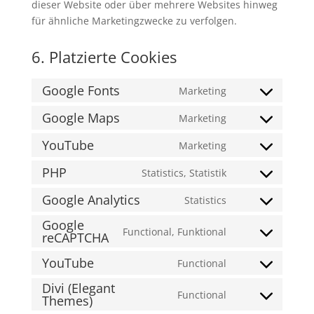
dieser Website oder über mehrere Websites hinweg
für ähnliche Marketingzwecke zu verfolgen.
6. Platzierte Cookies
Google Fonts
Marketing
Consent
to
Google Maps
Marketing
Consent
service
to
YouTube
Marketing
google-
Consent
service
fonts
to
PHP
Statistics, Statistik
google-
Consent
service
maps
to
Google Analytics
Statistics
youtube
Consent
service
Google
to
php
Functional, Funktional
reCAPTCHA
Consent
service
to
google-
YouTube
Functional
Consent
service
analytics
Divi (Elegant
to
google-
Functional
Themes)
Consent
service
recaptcha